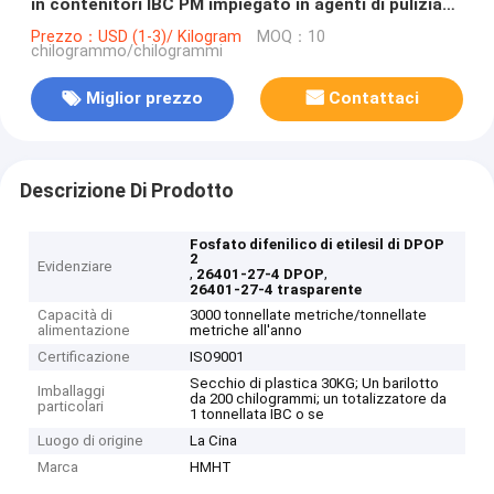
in contenitori IBC PM impiegato in agenti di pulizia
industriali
Prezzo：USD (1-3)/ Kilogram
MOQ：10
chilogrammo/chilogrammi
Miglior prezzo
Contattaci
Descrizione Di Prodotto
Fosfato difenilico di etilesil di DPOP
2
Evidenziare
,
,
26401-27-4 DPOP
26401-27-4 trasparente
Capacità di
3000 tonnellate metriche/tonnellate
alimentazione
metriche all'anno
Certificazione
ISO9001
Secchio di plastica 30KG; Un barilotto
Imballaggi
da 200 chilogrammi; un totalizzatore da
particolari
1 tonnellata IBC o se
Luogo di origine
La Cina
Marca
HMHT