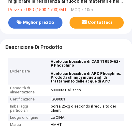
migliorare la resistenza al fuoco nei materiali e nei
tessuti
Prezzo：USD (1500-1700)/MT
MOQ：10mt
Miglior prezzo
Contattaci
Descrizione Di Prodotto
Acido carbossilico di CAS 71050-62-
9 Phosphino
,
Evidenziare
,
Acido carbossilico di APC Phosphino
Prodotti chimici industriali di
trattamento delle acque di APC
Capacità di
50000MT all'anno
alimentazione
Certificazione
ISO9001
Imballaggi
borsa 25kg o secondo il requisito dei
particolari
clienti
Luogo di origine
La CINA
Marca
HMHT