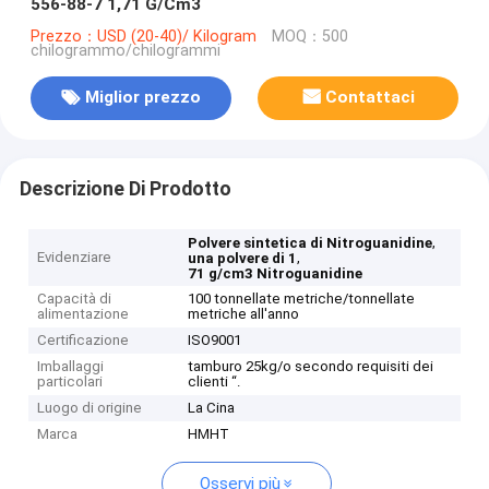
556-88-7 1,71 G/Cm3
Prezzo：USD (20-40)/ Kilogram
MOQ：500
chilogrammo/chilogrammi
Miglior prezzo
Contattaci
Descrizione Di Prodotto
,
Polvere sintetica di Nitroguanidine
Evidenziare
,
una polvere di 1
71 g/cm3 Nitroguanidine
Capacità di
100 tonnellate metriche/tonnellate
alimentazione
metriche all'anno
Certificazione
ISO9001
Imballaggi
tamburo 25kg/o secondo requisiti dei
particolari
clienti “.
Luogo di origine
La Cina
Marca
HMHT
Osservi più