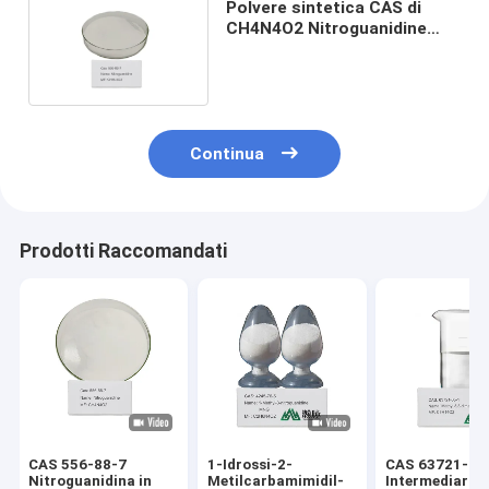
Polvere sintetica CAS di
CH4N4O2 Nitroguanidine
556-88-7 1,71 G/Cm3
Continua
Prodotti Raccomandati
CAS 556-88-7
1-Idrossi-2-
CAS 63721-05
Nitroguanidina in
Metilcarbamimidil-
Intermediari