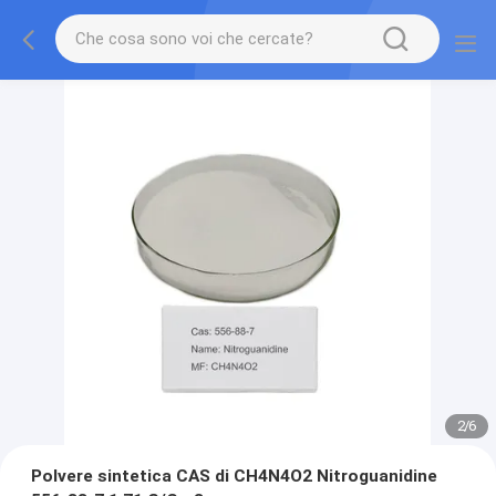
2
/
6
Polvere sintetica CAS di CH4N4O2 Nitroguanidine