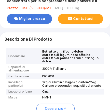
concentrata per la soppressione della polvere e il
de-icing
Prezzo：USD (500-800)/MT
MOQ：1000 kg
Miglior prezzo
Contattaci
Descrizione Di Prodotto
,
Estratto di trifoglio dolce
,
estratto di leguminose officinali
Evidenziare
estratto di polisaccaridi di trifoglio
dolce
Capacità di
3000 MT all'anno
alimentazione
Certificazione
ISO9001
Imballaggi
1kg di alluminio bag/5kg carton/25kg
particolari
Cartone o secondo i requisiti del cliente
Luogo di origine
Cina
Marca
HMHT
Osservi più