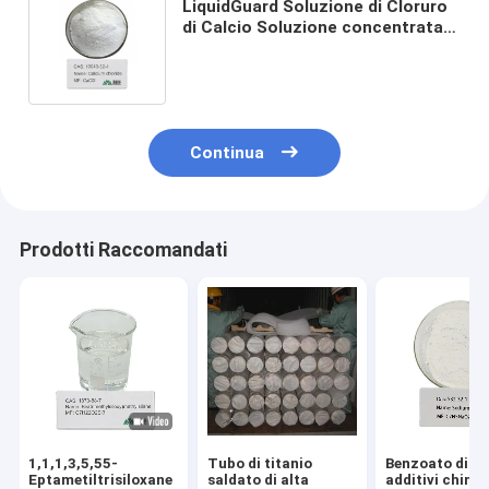
LiquidGuard Soluzione di Cloruro
di Calcio Soluzione concentrata
per la soppressione della polvere
e il de-icing
Continua
Prodotti Raccomandati
1,1,1,3,5,55-
Tubo di titanio
Benzoato di so
Eptametiltrisiloxane
saldato di alta
additivi chimic