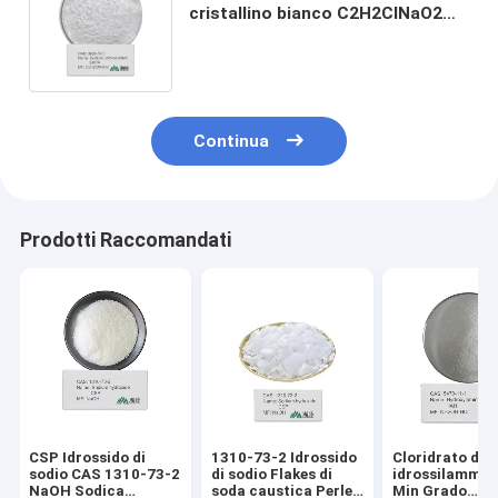
cristallino bianco C2H2ClNaO2
per uso come reagente organico
in laboratorio
Continua
Prodotti Raccomandati
CSP Idrossido di
1310-73-2 Idrossido
Cloridrato di
sodio CAS 1310-73-2
di sodio Flakes di
idrossilammin
NaOH Sodica
soda caustica Perle
Min Grado