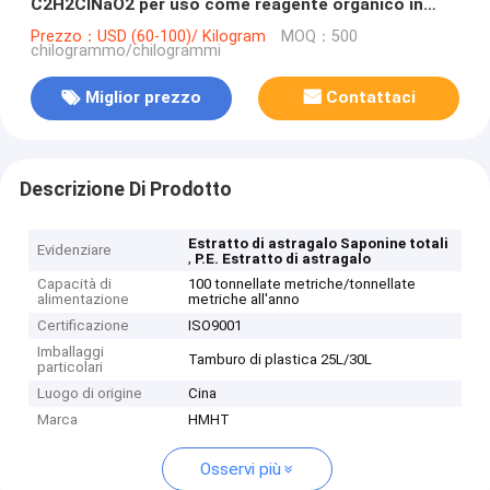
C2H2ClNaO2 per uso come reagente organico in
laboratorio
Prezzo：USD (60-100)/ Kilogram
MOQ：500
chilogrammo/chilogrammi
Miglior prezzo
Contattaci
Descrizione Di Prodotto
Estratto di astragalo Saponine totali
Evidenziare
,
P.E. Estratto di astragalo
Capacità di
100 tonnellate metriche/tonnellate
alimentazione
metriche all'anno
Certificazione
ISO9001
Imballaggi
Tamburo di plastica 25L/30L
particolari
Luogo di origine
Cina
Marca
HMHT
Osservi più