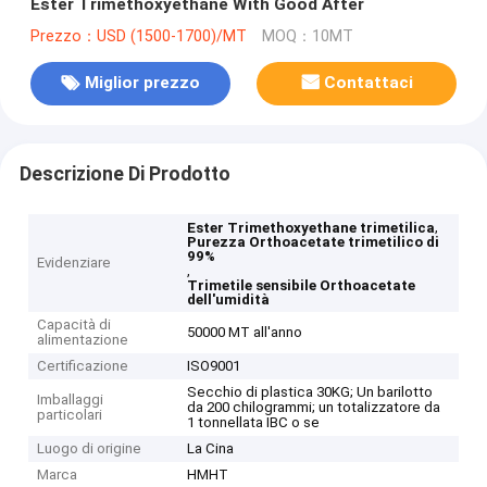
Ester Trimethoxyethane With Good After
Prezzo：USD (1500-1700)/MT
MOQ：10MT
Miglior prezzo
Contattaci
Descrizione Di Prodotto
,
Ester Trimethoxyethane trimetilica
Purezza Orthoacetate trimetilico di
99%
Evidenziare
,
Trimetile sensibile Orthoacetate
dell'umidità
Capacità di
50000 MT all'anno
alimentazione
Certificazione
ISO9001
Secchio di plastica 30KG; Un barilotto
Imballaggi
da 200 chilogrammi; un totalizzatore da
particolari
1 tonnellata IBC o se
Luogo di origine
La Cina
Marca
HMHT