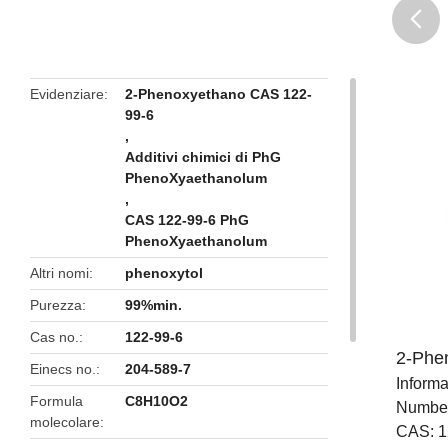
butto
Evidenziare
2-Phenoxyethano CAS 122-
99-6
,
Additivi chimici di PhG
PhenoXyaethanolum
,
CAS 122-99-6 PhG
PhenoXyaethanolum
Altri nomi
phenoxytol
Purezza
99%min.
Cas no.
122-99-6
2-Phe
Einecs no.
204-589-7
Informa
Formula
C8H10O2
Number
molecolare
CAS: 1