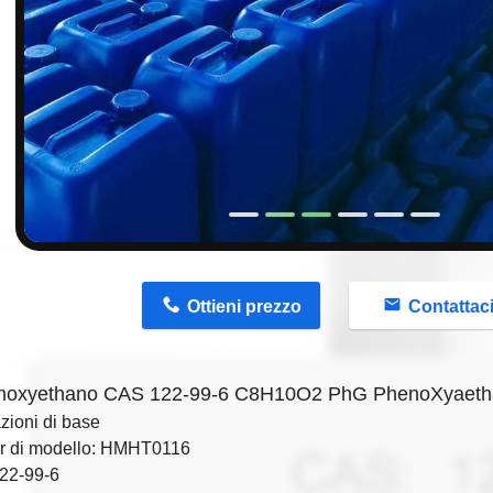
n
Ottieni prezzo
Contattac
noxyethano CAS 122-99-6 C8H10O2 PhG PhenoXyaet
zioni di base
 di modello: HMHT0116
22-99-6